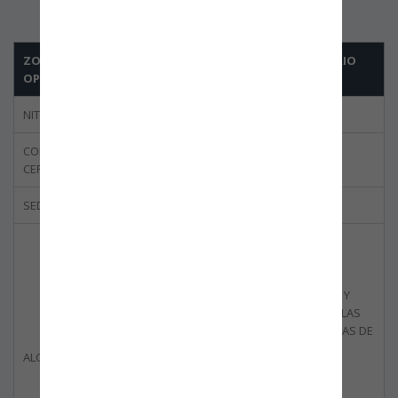
ZONA FRANCA INTERNACIONAL DE PEREIRA S.A.S USUARIO
OPERADOR DE ZONAS FRANCAS.
NIT
900.311.215-6
CODIGO DEL
BBOG-0016-04
CERTIFICADO
SEDE CERTIFICADA
PEREIRA
PROMOCIONAR,
DESARROLLAR,
ADMINISTRAR,
SUPERVISAR, DIRIGIR Y
CONTROLAR, TODAS LAS
OPERACIONES PROPIAS DE
LA ZONA FRANCA
ALCANCE DE CERTIFICACIÓN
INTERNACIONAL DE
PEREIRA, EN LOS