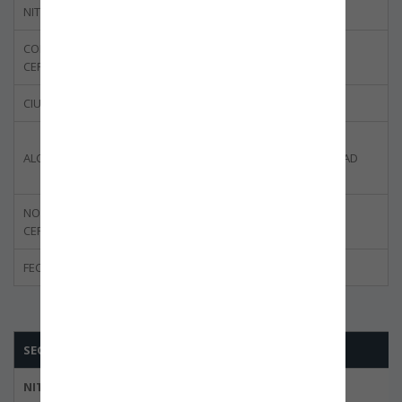
NIT
800.185.052-9
CODIGO DEL
BBOG-0054-01
CERTIFICADO
CIUDAD
BOGOTÁ
CONSULTORÍA, ASESORÍA E
ALCANCE DE CERTIFICACIÓN
INVESTIGACIÓN EN SEGURIDAD
PRIVADA.
NORMA
ISO 28000:2007
CERTIFICADA
FECHA DE CANCELACIÓN
20/10/2023
SEGURIDAD HORUS LTDA
NIT