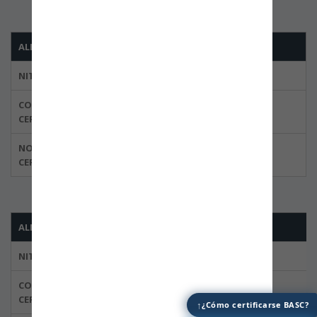
ALL CARGO TRANSPORTE DE CARGA S.A.S
NIT
900.109.610-8
CODIGO DEL
BBOG-0029-01
CERTIFICADO
NORMA
ISO 28000:2007
CERTIFICADA
ALMACENES GENERALES DE DEPOSITO ALMAGRARIO S.A
NIT
899.999.049-1
CODIGO DEL
BBOG-0006
CERTIFICADO
↑
¿Cómo certificarse BASC?