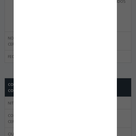
TÉRMINOS ESTABLECIDOS
EN EL ESTATUTO
ADUANERO DEL PAÍS,
DESDE PEREIRA,
COLOMBIA.
NORMA
ISO 28000:2007
CERTIFICADA
FECHA DE CANCELACIÓN
09/07/2024
CORPORACIÓN DE LA INDUSTRIA AERONÁUTICA
COLOMBIANA S.A. - CIAC S.A
NIT
899.999.278-1
CODIGO DEL
BBOG-0035-02
CERTIFICADO
CIUDAD
BOGOTÁ