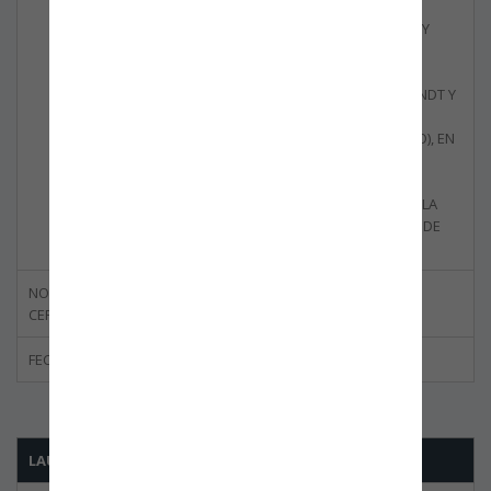
PARTES Y
COMPONENTES Y
SERVICIOS
ASOCIADOS
(LABORATORIO NDT Y
CENTRO DE
ENTRENAMIENTO), EN
CONDICIONES
SEGURAS,
REALIZADOS EN LA
SEDE PRINCIPAL DE
BOGOTÁ.
NORMA
ISO 28000:2007
CERTIFICADA
FECHA DE CANCELACIÓN
23/11/2023
LAUREL RMS LTDA.