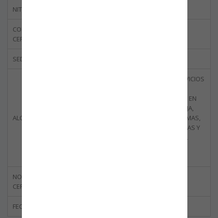
NIT
800.062.361-1
CODIGO DEL
BBOG-0023-03
CERTIFICADO
SEDE CERTIFICADA
BOGOTÁ
PRESTACIÓN DE SERVICIOS
DE VIGILANCIA Y
SEGURIDAD PRIVADA EN
LAS MODALIDADES FIJA,
ALCANCE DE CERTIFICACIÓN
MÓVIL, CON Y SIN ARMAS,
ESCOLTA DE PERSONAS Y
MERCANCÍAS, CON EL
EMPLEO DE MEDIOS
TECNOLÓGICOS.
NORMA
ISO 28000:2007
CERTIFICADA
FECHA DE CANCELACIÓN
11/07/2024