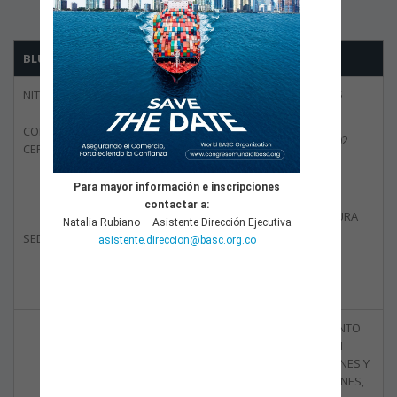
BLU LOGISTICS COLOMBIA S.A.S.
NIT
830.008.524-5
CODIGO DEL
BBOG-0047-02
CERTIFICADO
BOGOTÁ
Para mayor información e inscripciones
contactar a:
BUENAVENTURA
Natalia Rubiano – Asistente Dirección Ejecutiva
SEDE CERTIFICADA
asistente.direccion@basc.org.co
CARTAGENA
MEDELLÍN
AGENCIAMIENTO
DE CARGA EN
IMPORTACIONES Y
EXPORTACIONES,