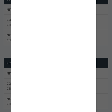
NIT
800.201.668-4
CODIGO DEL
BBOG-0019
CERTIFICADO
NORMA
ISO 28000:2007
CERTIFICADA
KEY LOGISTICS S.A.S.
NIT
900.432.798-7
CODIGO DEL
BBOG-0002-02
CERTIFICADO
NORMA
ISO 28000:2007
CERTIFICADA