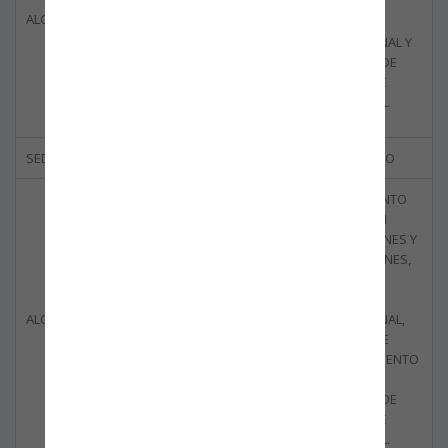
ASESORÍA EN
ALCANCE DE CERTIFICACIÓN
LOGÍSTICA
INTERNACIONAL Y
OPERACIÓN DE
TRANSPORTE
MULTIMODAL.
SEDE CERTIFICADA
ACOPI, YUMBO
AGENCIAMIENTO
DE CARGA EN
IMPORTACIONES Y
EXPORTACIONES,
ASESORÍA EN
LOGÍSTICA
ALCANCE DE CERTIFICACIÓN
INTERNACIONAL,
SERVICIOS DE
ALMACENAMIENTO
Y MAQUILA Y
OPERACIÓN DE
TRANSPORTE
MULTIMODAL.