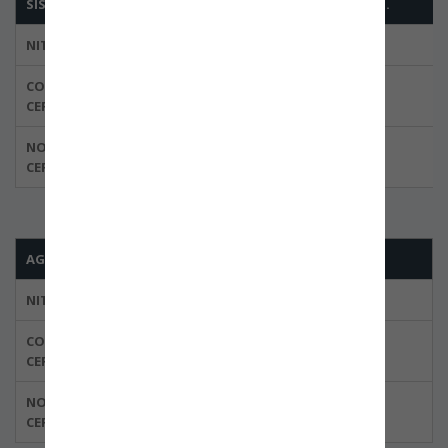
SISTEMAS LOGISTICOS INTEGRALES DE COLOMBIA S.A.S.
NIT
900.144.307-9
CODIGO DEL
BBOG-0011-02
CERTIFICADO
NORMA
ISO 28000:2007
CERTIFICADA
AGENCIA DE ADUANAS ACODEX S.A.S. NIVEL 1.
NIT
800.116.195-9
CODIGO DEL
BBOG-0033-01
CERTIFICADO
NORMA
ISO 28000:2007
CERTIFICADA