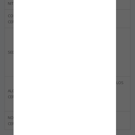
NIT
830.045.523 - 5
CODIGO DEL
BBOG-0046-02
CERTIFICADO
BOGOTÁ
ACOPI, YUMBO
SEDE CERTIFICADA
BUENAVENTURA
CARTAGENA
AGENCIAMIENTO ADUANERO EN LOS
REGÍMENES DE IMPORTACIÓN,
ALCANCE DE
EXPORTACIÓN Y TRÁNSITO
CERTIFICACIÓN
ADUANERO.
NORMA
ISO 28000:2007
CERTIFICADA