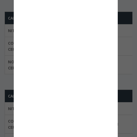
CARGOLOG INTERNACIONAL LTDA.
NIT
830.118.671-1
CODIGO DEL
BBOG-0014-02
CERTIFICADO
NORMA
ISO 28000:2007
CERTIFICADA
CARGOLOG INTERNACIONAL LTDA.
NIT
830.118.671-1
CODIGO DEL
BBOG28001-0001-01
CERTIFICADO