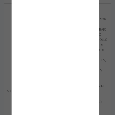
OPERACIONES
LOGÍSTICAS DE
COMERCIO EXTERIOR
DE PRODUCTOS
AERONÁUTICOS BAJO
RÉGIMEN FRANCO,
PARA EL DESARROLLO
DE ACTIVIDADES DE
MANTENIMIENTO DE
AERONAVES EN
DIFERENTES NIVELES,
REPARACIONES
ESTRUCTURALES Y
MATERIALES
COMPUESTOS,
MODERNIZACIÓN DE
ALCANCE DE CERTIFICACIÓN
AERONAVES,
REPARACIÓN DE
AERONAVES Y SUS
COMPONENTES,
FABRICACIÓN DE