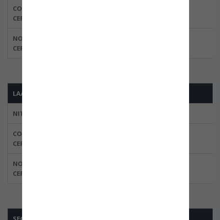
CODIGO DEL
BBOG-0020
CERTIFICADO
NORMA
ISO 28000:2007
CERTIFICADA
LAAX SA
NIT
830.070.083-1
CODIGO DEL
BBOG-0009-01
CERTIFICADO
NORMA
ISO 28000:2007
CERTIFICADA
SEGURIDAD ONCOR LTDA