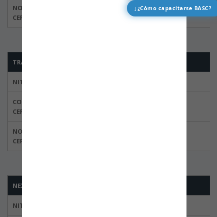
NORMA
↓
¿Cómo capacitarse BASC?
ISO 28000:2007
CERTIFICADA
TRANSPORTES ALEX LTDA
NIT
800.187.807-1
CODIGO DEL
BBOG-0012
CERTIFICADO
NORMA
ISO 28000:2007
CERTIFICADA
NEXOS CARGO LTDA
NIT
900.062.596-8