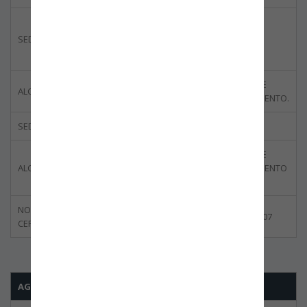
FUNZA
SEDE CERTIFICADA
LA ESTRELLA
SERVICIOS DE
ALCANCE DE CERTIFICACIÓN
ALMACENAMIENTO.
SEDE CERTIFICADA
TENJO
SERVICIOS DE
ALCANCE DE CERTIFICACIÓN
ALMACENAMIENTO
Y MAQUILA.
NORMA
ISO 28000:2007
CERTIFICADA
AGENCIA DE ADUANAS BLU LOGISTICS S.A. NIVEL 1