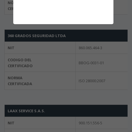
NORMA
ISO 28001:2007
CERTIFICADA
360 GRADOS SEGURIDAD LTDA
NIT
860.065.464-3
CODIGO DEL
BBOG-0031-01
CERTIFICADO
NORMA
ISO 28000:2007
CERTIFICADA
LAAX SERVICE S.A.S.
NIT
900.151.556-5