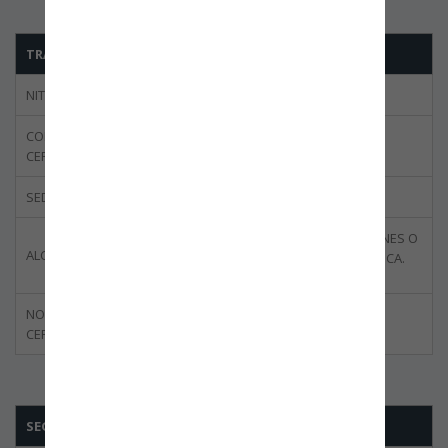
TRADESERVICE GROUP INC SUCURSAL COLOMBIA.
NIT
900.036.505-8
CODIGO DEL
BBOG-0048-02
CERTIFICADO
SEDE CERTIFICADA
MOSQUERA
USUARIO INDUSTRIAL DE BIENES O
ALCANCE DE CERTIFICACIÓN
DE SERVICIOS DE ZONA FRANCA.
NORMA
ISO 28000:2007
CERTIFICADA
SEGURIDAD MONSERRATE LTDA.