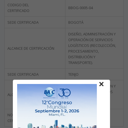
CODIGO DEL
BBOG-0005-04
CERTIFICADO
SEDE CERTIFICADA
BOGOTÁ
DISEÑO, ADMINISTRACIÓN Y
OPERACIÓN DE SERVICIOS
LOGÍSTICOS (RECOLECCIÓN,
ALCANCE DE CERTIFICACIÓN
PROCESAMIENTO,
DISTRIBUCIÓN Y
TRANSPORTE).
SEDE CERTIFICADA
TENJO
×
DISEÑO, ADMINISTRACIÓN Y
OPERACIÓN DE SERVICIOS
ALCANCE DE CERTIFICACIÓN
LOGÍSTICOS
(ALMACENAMIENTO).
NORMA
ISO 28000:2007
CERTIFICADA