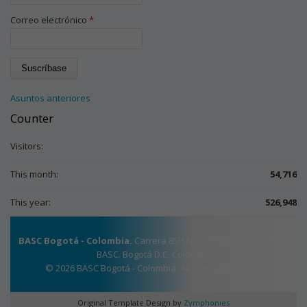
Correo electrónico
*
Asuntos anteriores
Counter
Visitors:
This month:
54,716
This year:
526,948
BASC Bogotá - Colombia.
Carrera 85H No. 25F - 30 Edificio Torre
BASC. Bogotá D.C. Colombia
© 2026 BASC Bogotá - Colombia. All Rights Reserved.
Original Template Design by
Zymphonies