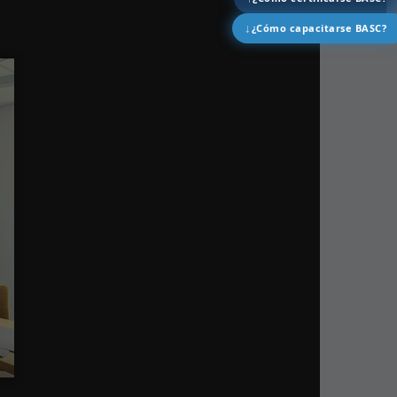
↓
¿Cómo capacitarse BASC?