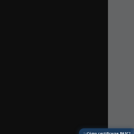
↑
¿Cómo certificarse BASC?